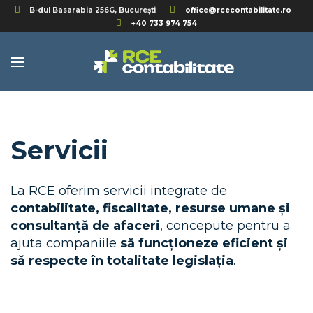
B-dul Basarabia 256G, București
office@rcecontabilitate.ro
BACK
+40 733 974 754
SERVICII
CONTABILITATE
TAXE ȘI IMPOZITE
SERVICII DE RESURSE UMANE
CONSULTANȚĂ DE BUSINESS
Servicii
La RCE oferim servicii integrate de
contabilitate, fiscalitate, resurse umane și
consultanță de afaceri
, concepute pentru a
ajuta companiile
să funcționeze eficient și
să respecte în totalitate legislația
.